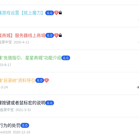
务器游戏设置【就上魔力】
6.0
游戏商城】服务器线上商城
6.0
盐掌中宝
2020-4-11
器“充值指引、星星商城”功能介绍
6.0
23-8-17
器“目录树”资料导引
6.0
-3-24
物理按键或者鼠标宏的说明
6.0
椒盐掌中宝
2021-3-31
行为的处罚
6.0
vin0328
2020-12-19