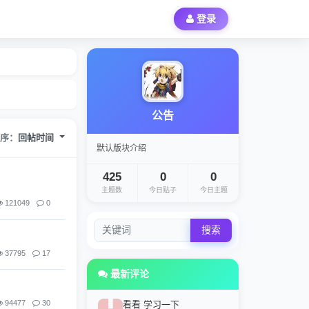
登录
公告
排序：
回帖时间
默认版块介绍
425
0
0
主题数
今日贴子
今日主题
121049
0
搜索
37795
17
最新评论
94477
30
看看 学习一下