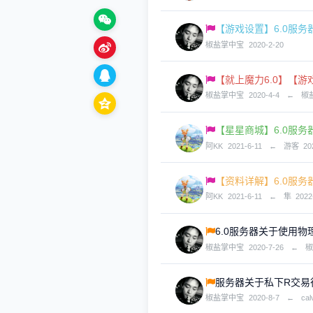
【游戏设置】6.0服
椒盐掌中宝
2020-2-20
【就上魔力6.0】【
椒盐掌中宝
2020-4-4
←
椒
【星星商城】6.0服务
阿KK
2021-6-11
←
游客
20
【资料详解】6.0服务
阿KK
2021-6-11
←
隼
2022
6.0服务器关于使用
椒盐掌中宝
2020-7-26
←
服务器关于私下R交易
椒盐掌中宝
2020-8-7
←
cal