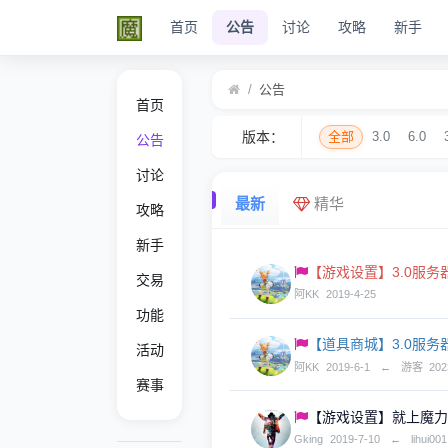
首页
公告
讨论
攻略
新手
/
公告
首页
版本：
全部
3.0
6.0
公告
讨论
最新
精华
攻略
新手
【游戏设置】3.0服务
交易
阿KK
2019-4-25
功能
【道具商城】3.0服务
活动
阿KK
2019-6-1
←
游客
202
赛事
【游戏设置】就上魔力
Gking
2019-7-10
←
lihui00