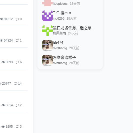
hoopisces
18天前
T G 搜m o
mo6266
18天前
91312
0
黑白龙城任务，迷之意志路线，和老龙说话，选是：黑色意志，
和风细雨
24天前
54924
1
55474
dvhfbhbfg
28天前
怎麽會這樣子
9093
6
dvhfbhbfg
28天前
23747
14
8614
2
9295
3