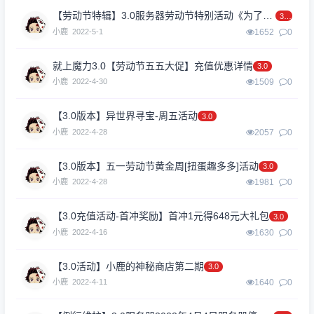
【劳动节特辑】3.0服务器劳动节特别活动《为了人民，必须劳动！》
3.0
小鹿
2022-5-1
1652
0
就上魔力3.0【劳动节五五大促】充值优惠详情
3.0
小鹿
2022-4-30
1509
0
【3.0版本】异世界寻宝-周五活动
3.0
小鹿
2022-4-28
2057
0
【3.0版本】五一劳动节黄金周[扭蛋趣多多]活动
3.0
小鹿
2022-4-28
1981
0
【3.0充值活动-首冲奖励】首冲1元得648元大礼包
3.0
小鹿
2022-4-16
1630
0
【3.0活动】小鹿的神秘商店第二期
3.0
小鹿
2022-4-11
1640
0