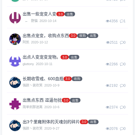
出售一些宠变人变
3.0
出售
←
野猫
2020-10-14
4356
1
出售点宠变，收购点东西
3.0
收购
出售
阿凯
2020-10-12
2511
0
出点人变宠变宠物。
3.0
出售
gluttony
2020-10-11
2266
0
长期收雪戒、600血瓶
3.0
收购
强颜丶装欢笑
2020-10-9
2192
0
出售点东西 逗逼勿扰
3.0
出售
简单刹那迷离
2020-10-6
2374
0
出3个里雍附体的灭魂剑的碎片
3.0
出售
强颜丶装欢笑
2020-9-27
2076
0