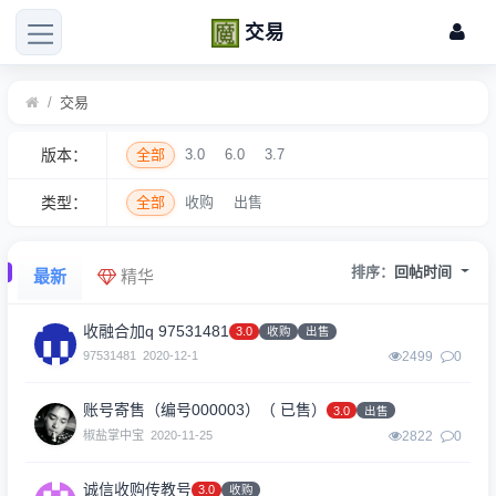
交易
/
交易
版本：
全部
3.0
6.0
3.7
类型：
全部
收购
出售
排序：
回帖时间
最新
精华
收融合加q 97531481
3.0
收购
出售
97531481
2020-12-1
2499
0
账号寄售（编号000003）（ 已售）
3.0
出售
椒盐掌中宝
2020-11-25
2822
0
诚信收购传教号
3.0
收购