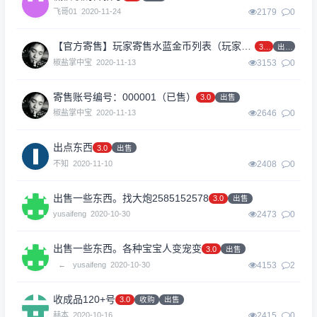
飞哥01
2020-11-24
2179
0
【官方寄售】玩家寄售水蓝金币列表（玩家可以购买）
3.0
出售
椒盐掌中宝
2020-11-13
3153
0
寄售账号编号：000001（已售）
3.0
出售
椒盐掌中宝
2020-11-13
2646
0
出点东西
3.0
出售
不知
2020-11-10
2408
0
出售一些东西。找大炮2585152578
3.0
出售
yusaifeng
2020-10-30
2473
0
出售一些东西。各种宝宝人变宠变
3.0
出售
←
yusaifeng
2020-10-30
4153
2
收成品120+号
3.0
收购
出售
赫本
2020-10-16
2415
0