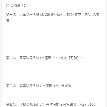
六.奖项设置：
第一名：冠军称号头饰+JJC雕塑+水蓝币*500+雪花礼包*1+人变
*5
第二名：亚军称号头饰+水蓝币*300+宠变【可骑】*5
第三名：季军称号头饰+ 水蓝币*150+宠变*5
第四名：【视对战表而定，有时可能没有第四名】水蓝币100