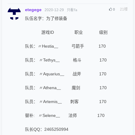
etegege
21
楼
0
2020-12-29
只看Ta
队伍名字：为了修装备
游戏ID 职业 级别
队长：〃Hestia﹏ 弓箭手 170
队员： 〃Tethys﹏ 格斗 170
队员： 〃Aquarius﹏ 战斧 170
队员： 〃Athena﹏ 魔剑 170
队员： 〃Artemis﹏ 刺客 170
替补: 〃Selene﹏ 法师 170
队长QQ：2465250994