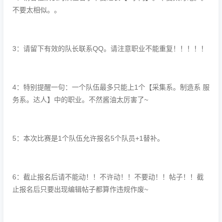
不要太相似。。
3：请留下有效的队长联系QQ。请注意职业不能重复！！！！！
4：特别提醒一句：一个队伍最多只能上1个【采集系。制造系 服
务系。达人】中的职业。不然酱油太厉害了~
5：本次比赛是1个队伍允许报名5个队员+1替补。
6：截止报名后请不能动！！不许动！！不要动！！帖子！！截
止报名后只要出现编辑帖子都算作违规作废~