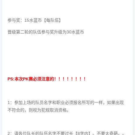
参与奖：15水蓝币【每队伍】
晋级第二轮的队伍参与奖升级为30水蓝币
PS:本次PK赛必须注意的！！！！！！！！
1：参加上场的队员名字和职业必须报名所写的一样，如果出现
不符合的，则视为犯规取消资格。
2：请各位队长的队伍名字不要过长【8字内】。不要太奇葩。。