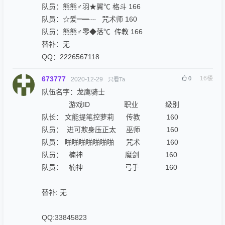
队员：熊熊♂羽★翼℃ 格斗 166
队员：☆爱═━┈ 咒术师 160
队员：熊熊♂零◆落℃ 传教 166
替补：无
QQ：2226567118
673777
16
楼
0
2020-12-29
只看Ta
队伍名字：龙鹰骑士
游戏ID 职业 级别
队长： 文能提笔控萝莉 传教 160
队员： 进可欺身压正太 巫师 160
队员： 啪啪啪啪啪啪啪 咒术 160
队员： 楠神 魔剑 160
队员： 楠神 弓手 160
替补: 无
QQ:33845823