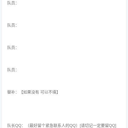
队员：
队员：
队员：
队员：
替补：【如果没有 可以不填】
队长QQ：（最好留个紧急联系人的QQ）[请切记一定要留QQ]