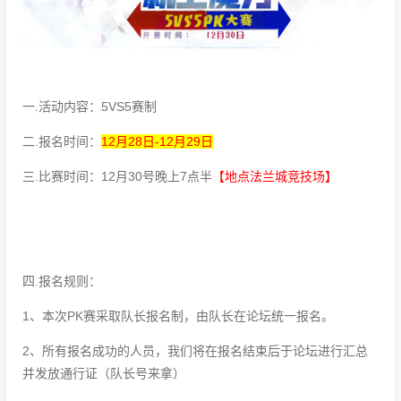
一.活动内容：5VS5赛制
二.报名时间：
12月28日-12月29日
三.比赛时间：12月30号晚上7点半
【地点法兰城竞技场】
四.报名规则：
1、本次PK赛采取队长报名制，由队长在论坛统一报名。
2、所有报名成功的人员，我们将在报名结束后于论坛进行汇总
并发放通行证（队长号来拿）