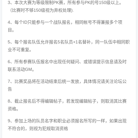
3、本次大赛为等级限制PK赛，所有参与PK的号150级以上。
（比赛时不够150级视为弃权处理).
4、每个ID只能参与一个战队报名，相同帐号不得兼报多个项
目。
5、每个报名队伍允许报名5名队员+1名替补，同一队伍中相同职
业不可重复。
6、所有参赛队伍报名中出现任何疑问、或错误提示信息请及时
联系活动GM。
7、比赛奖品将在活动结束后统一发放，具体情况请关注论坛公
告
8、截止报名后不得编辑帖子，若发现编辑帖子，则取消其比赛
资格。
9、参加上场的队员名字和职业必须报名所写的一样，如果出现
不符合的，则视为犯规取消资格