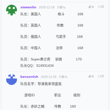
xiewenlin
15
楼
0
2020-12-29
只看Ta
队长：美国人 格斗 168
队员：英国人 传教 168
队员：俄国人 弓箭手 168
队员：中国人 法师 168
队员：Super弗兰奇 驯兽 170
队长QQ：314931434
bensonlsh
14
楼
0
2020-12-29
只看Ta
队伍名字：导演我来领盒饭
游戏ID 职业 级别
队长：赤砂之蝎 传教 160