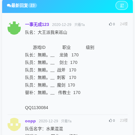
最新回复
23
一事无成123
24
楼
0
2020-12-29
只看Ta
队名：大王派我来巡山
游戏ID 职业 级别
队长：無赖。﹏ 龙骑 170
队员：無赖。﹏ 剑士 170
队员：無赖。﹏ 战斧 170
队员：無赖。﹏ 刺客 170
队员：無赖。﹏ 魔剑 170
替补：無赖。﹏ 传教士 170
QQ1130084
oopp
23
楼
0
2020-12-29
只看Ta
队伍名字：水果混混