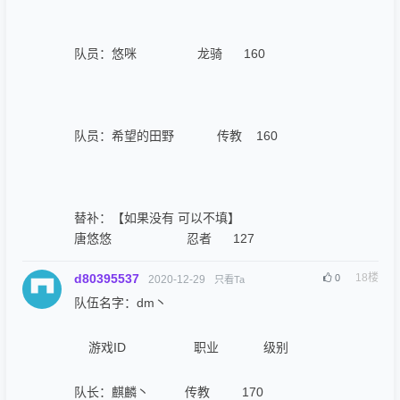
队员：悠咪 龙骑 160
队员：希望的田野 传教 160
替补：【如果没有 可以不填】
唐悠悠 忍者 127
d80395537
18
楼
0
2020-12-29
只看Ta
队伍名字：dm丶
游戏ID 职业 级别
队长：麒麟丶 传教 170