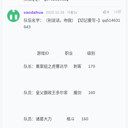
caodahua
19
楼
0
2020-12-29
只看Ta
队伍名字：（别说话，吻我）【切记要写~】qq514631
643
游戏ID 职业 级别
队长：重案组之虎曹达华 刺客 170
队员：皇父摄政王多尔衮 魔剑 160
队员：诸葛大力 格斗 160