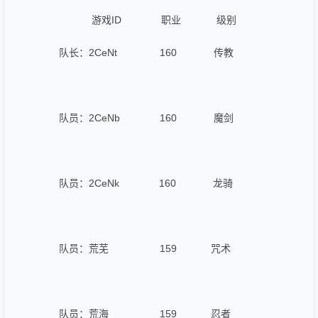
游戏ID 职业 级别
队长：2CeNt 160 传教
队员：2CeNb 160 魔剑
队员：2CeNk 160 龙骑
队员：荒芜 159 咒术
队员：荒海 159 忍者