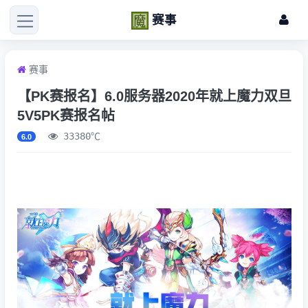
赛事
赛事
【PK赛报名】6.0服务器2020年就上魔力双旦
5V5PK赛报名帖
33380℃
6.0