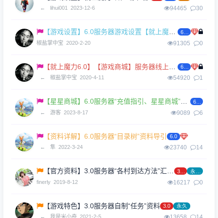
←
lihui001
2023-12-6
94465
30
【游戏设置】6.0服务器游戏设置【就上魔力】
6.0
椒盐掌中宝
2020-2-20
91305
0
【就上魔力6.0】【游戏商城】服务器线上商城
6.0
←
椒盐掌中宝
2020-4-11
54920
1
【星星商城】6.0服务器“充值指引、星星商城”功能介绍
6.0
←
游客
2023-8-17
9089
6
【资料详解】6.0服务器“目录树”资料导引
6.0
←
隼
2022-3-24
23740
14
【官方资料】3.0服务器“各村到达方法”汇总资料
3.0
永久
finerly
2019-8-12
16217
0
【游戏特色】3.0服务器自制“任务”资料
3.0
永久
←
我是米小奇
2021-2-5
13658
14