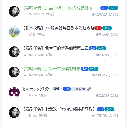
【黑暗龙骑士】黑白骑士（火龙枪技能习得）
6.0
永久
←
376891272
2月前
410720
392
【副本攻略】3.0服务器每日副本彩虹攻略
3.0
永久
←
小团
3月前
64593
60
【精品任务】兔大王的梦游仙境第二章
6.0
永久
←
maozuyue
4月前
20766
21
【黑暗龙骑士】第一章沙漠的异象
6.0
永久
←
maozuyue
4月前
239125
269
兔大王系列任务1-6脚本
6.0
玩家自制
←
home
4月前
22369
22
【精品任务】七龙珠【宠物头部装备获取】
6.0
永久
←
Ichigo
5月前
175108
164