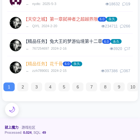
←
nydtc
2025-5-3
18632
19
【天空之城】第一章弑神者之超越界限
6.0
永久
←
QiYL
2024-2-20
234711
266
【精品任务】兔大王的梦游仙境第十二章
6.0
永久
←
767254697
2024-2-16
3920
7
【精品任务】花千骨
6.0
永久
←
zzh789001
2024-2-15
397386
367
1
2
3
4
5
6
7
8
9
10
🌙
就上魔力
· 游戏社区
Processed:
0.024
, SQL:
49