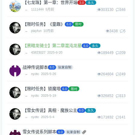
【七龙珠】第一章：世界开端
3.0
永久
←
1111444
5月前
303130
346
【限时任务】《童趣》
6.0
限时
←
playfun
10月前
3438
5
【黑暗龙骑士】第二章混沌龙墓
6.0
永久
←
43823027
2025-6-20
189449
209
战神传说脚本
6.0
玩家自制
←
nydtc
2025-5-26
264604
249
【限时任务】锁魔塔
6.0
限时
←
nydtc
2025-5-19
326852
313
【雪女传说】真相 · 魔族公主
6.0
永久
←
nydtc
2025-5-4
171832
141
雪女传说系列脚本
6.0
玩家自制