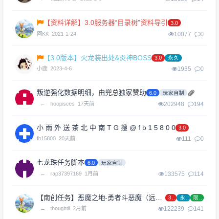
【资料详解】3.0服务器“目录树”资料导引
3.0
阿KK
2021-1-24
10077
0
【3.0版本】火龙装出处&炎神BOSS
3.0
永久
小鹿
2023-4-6
1935
0
叛逆强化数据明细，由兜总独家赞助
6.0
玩家自制
←
hoopisces
17天前
202948
194
小 雨 外 送 茶 北 中 南 T G 搜 @ f b 1 5 8 0 0
3.0
fb15800
20天前
111
0
七龙珠任务脚本
6.0
玩家自制
←
rap37397169
1月前
133575
114
【南创任务】恶魔之地-勇者斗恶魔（远古之门资料片第二章）
3.0
永久
限时
←
thoughtii
2月前
122239
141