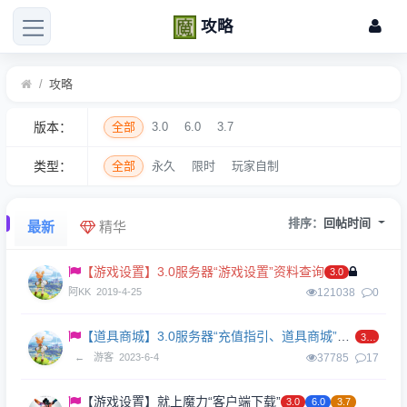
攻略
/
攻略
版本：
全部
3.0
6.0
3.7
类型：
全部
永久
限时
玩家自制
排序：
回帖时间
最新
精华
【游戏设置】3.0服务器“游戏设置”资料查询
3.0
阿KK
2019-4-25
121038
0
【道具商城】3.0服务器“充值指引、道具商城”功能介绍
3.0
←
游客
2023-6-4
37785
17
【游戏设置】就上魔力“客户端下载”
3.0
6.0
3.7