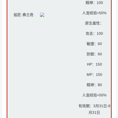
精神：10
0
人宠经验+50%
船匠·弗兰奇
原生属性：
攻击：
100
敏捷：60
防御：6
0
HP：
150
MP：
150
精神：8
0
人宠经验+50%
有效期：3月31日-8
月31日