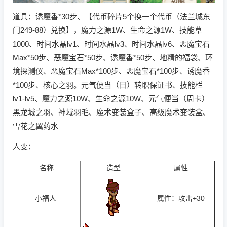
道具：诱魔香
*30
步、【代币碎片
5
个换一个代币（法兰城东
门249-88）兑换】，魔力之源
1W
、生命之源
1W、
技能草
1000
、时间水晶
lv1
、时间水晶
lv3、
时间水晶
lv6
、恶魔宝石
Max*50
步、恶魔宝石
*50
步、诱魔香
*50
步、地精的福袋、环
境探测仪、恶魔宝石
Max*100
步、恶魔宝石
*100
步、诱魔香
*100
步、核心之羽。元气便当（日）转职保证书、技能栏
lv1-lv5
、魔力之源
10W
、生命之源
10W
、元气便当（周卡）
黑龙城之羽、神域羽毛、魔术变装盒子、
高级魔术变装盒、
雪花之翼药水
人变：
名称
造型
属性
小福人
属性：攻击+30