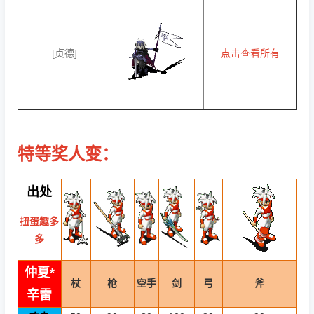
[贞德]
点击查看所有
特等奖人变：
出处
扭蛋趣多
多
仲夏*
杖
枪
空手
剑
弓
斧
辛雷