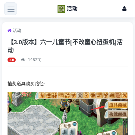
活动
活动
【3.0版本】六一儿童节[不改童心扭蛋机]活
动
1462℃
3.0
抽奖道具购买路径: