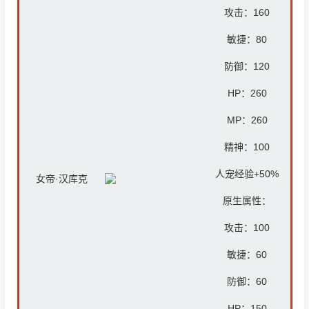
攻击：
160
敏捷：80
防御：12
0
HP：26
0
MP：26
0
精神：10
0
人宠经验+50%
女帝·汉库克
原生属性：
攻击：
100
敏捷：60
防御：6
0
HP：
150