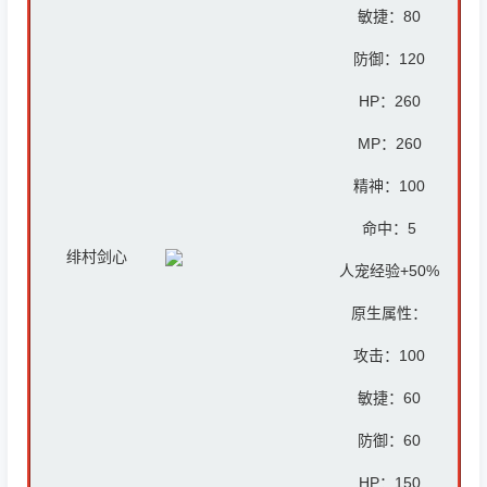
敏捷：80
防御：12
0
HP：26
0
MP：26
0
精神：10
0
命中：5
绯村剑心
人宠经验+50%
原生属性：
攻击：
100
敏捷：60
防御：6
0
HP：
150