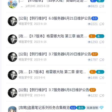
[攻略]
【6.0版本】〖四季大陆〗英雄的足迹，古老的石碑
6.0
永久
←
jeff1945
2023-6-19
6823
3
[公告]
【例行维护】6.0服务器6月21日维护公告
6.0
椒盐掌中宝
2023-6-19
2221
0
[攻略]
【3.7版本】格雷娜大陆 第三章 幽灵鬼冢
3.7
永久
椒盐掌中宝
2023-6-16
1293
0
[公告]
【例行维护】3.7服务器6月20日维护公告
3.7
椒盐掌中宝
2023-6-15
1787
0
[攻略]
【3.7版本】格雷娜大陆 第二章 豪宅抢杀事件
3.7
永久
椒盐掌中宝
2023-6-6
1496
0
[公告]
【例行维护】3.7服务器6月6日维护公告
3.7
椒盐掌中宝
2023-6-5
1232
0
[攻略]
盗墓笔记系列任务合集概览
6.0
永久
玩家自制