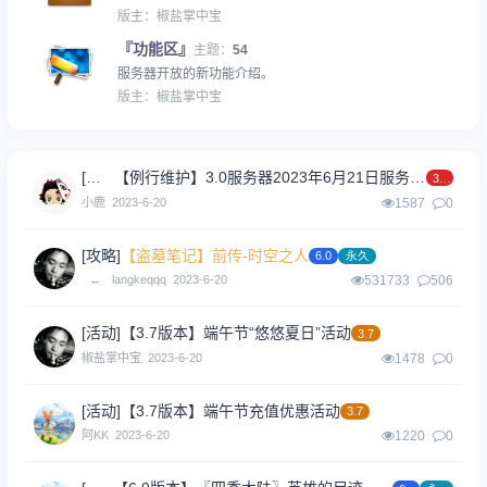
版主：
椒盐掌中宝
『功能区』
主题：
54
服务器开放的新功能介绍。
版主：
椒盐掌中宝
[公告]
【例行维护】3.0服务器2023年6月21日服务器停机维护
3.0
小鹿
2023-6-20
1587
0
[攻略]
【盗墓笔记】前传-时空之人
6.0
永久
←
langkeqqq
2023-6-20
531733
506
[活动]
【3.7版本】端午节“悠悠夏日”活动
3.7
椒盐掌中宝
2023-6-20
1478
0
[活动]
【3.7版本】端午节充值优惠活动
3.7
阿KK
2023-6-20
1220
0