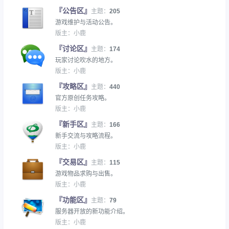
『公告区』
主题：
205
游戏维护与活动公告。
版主：
小鹿
『讨论区』
主题：
174
玩家讨论吹水的地方。
版主：
小鹿
『攻略区』
主题：
440
官方原创任务攻略。
版主：
小鹿
『新手区』
主题：
166
新手交流与攻略流程。
版主：
小鹿
『交易区』
主题：
115
游戏物品求购与出售。
版主：
小鹿
『功能区』
主题：
79
服务器开放的新功能介绍。
版主：
小鹿