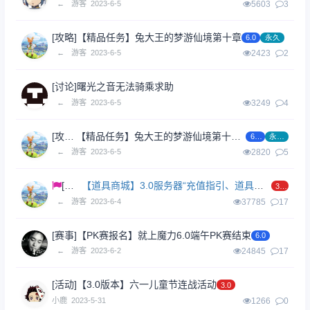
←
游客
2023-6-5
5603
3
[攻略]
【精品任务】兔大王的梦游仙境第十章
6.0
永久
←
游客
2023-6-5
2423
2
[讨论]
曙光之音无法骑乘求助
←
游客
2023-6-5
3249
4
[攻略]
【精品任务】兔大王的梦游仙境第十一章
6.0
永久
←
游客
2023-6-5
2820
5
[功能]
【道具商城】3.0服务器“充值指引、道具商城”功能介绍
3.0
←
游客
2023-6-4
37785
17
[赛事]
【PK赛报名】就上魔力6.0端午PK赛结束
6.0
←
游客
2023-6-2
24845
17
[活动]
【3.0版本】六一儿童节连战活动
3.0
小鹿
2023-5-31
1266
0